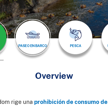
PASEO EN BARCO
PESCA
Overview
gdom rige una
prohibición de consumo de 