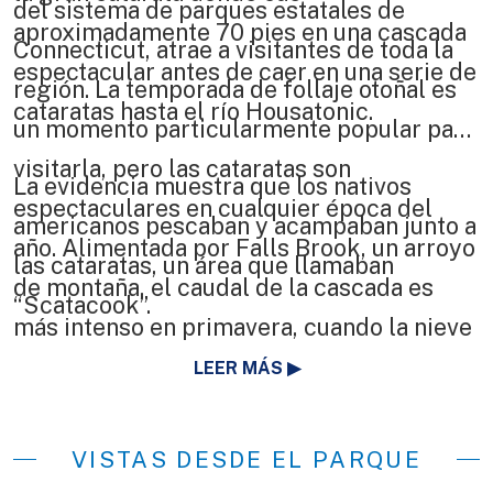
del sistema de parques estatales de
aproximadamente 70 pies en una cascada
Connecticut, atrae a visitantes de toda la
espectacular antes de caer en una serie de
región. La temporada de follaje otoñal es
cataratas hasta el río Housatonic.
un momento particularmente popular para
visitarla, pero las cataratas son
La evidencia muestra que los nativos
espectaculares en cualquier época del
americanos pescaban y acampaban junto a
año. Alimentada por Falls Brook, un arroyo
las cataratas, un área que llamaban
de montaña, el caudal de la cascada es
“Scatacook”.
más intenso en primavera, cuando la nieve
del invierno se está derritiendo, pero una
LEER MÁS
tormenta de verano puede producir el
mismo efecto asombroso. Y el invierno es
VISTAS DESDE EL PARQUE
el momento perfecto para apreciar las