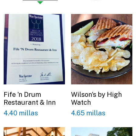
Fife 'n Drum
Wilson’s by High
Restaurant & Inn
Watch
4.40 millas
4.65 millas