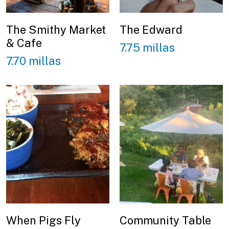
The Smithy Market
The Edward
& Cafe
7.75 millas
7.70 millas
When Pigs Fly
Community Table