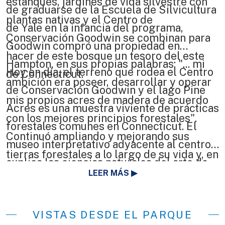
estanques, jardines de vida silvestre con
de graduarse de la Escuela de Silvicultura
plantas nativas y el Centro de
de Yale en la infancia del programa,
Conservación Goodwin se combinan para
Goodwin compró una propiedad en
hacer de este bosque un tesoro del este
Hampton, en sus propias palabras: "... mi
Hoy en día, el terreno que rodea el Centro
de Connecticut.
ambición era poseer, desarrollar y operar
de Conservación Goodwin y el lago Pine
mis propios acres de madera de acuerdo
Acres es una muestra viviente de prácticas
con los mejores principios forestales".
forestales comunes en Connecticut. El
Continuó ampliando y mejorando sus
museo interpretativo adyacente al centro
tierras forestales a lo largo de su vida y, en
explica las ciencias naturales del arte de
1964, donó generosamente su bosque
LEER MÁS
la silvicultura.
personal de casi 2000 acres al estado de
Connecticut.
VISTAS DESDE EL PARQUE